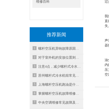
维修百科
过
我
直
失
推荐新闻
声
器
1
螺杆空压机异响故障原因与解决方案之二
2
对于室外机的安放位置则显得尤为重要
油
内
3
注意4点，减少螺杆式冷水机故障率
压
空
4
苏州螺杆式冷水机组常见故障分析
5
上海螺杆空压机跑油是什么原因？
6
掌握螺杆空压机故障维修方法确保机组稳定运行
7
中央空调维修常见故障及解决措施