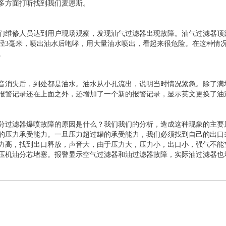
多方面打听找到我们麦恩斯。
们维修人员达到用户现场观察，发现油气过滤器出现故障。油气过滤器顶
径3毫米，喷出油水后咆哮，用大量油水喷出，看起来很危险。在这种情
。
音消失后，到处都是油水。油水从小孔流出，说明当时情况紧急。除了满
报警记录还在上面之外，还增加了一个新的报警记录，显示英文更换了油
分过滤器爆喷故障的原因是什么？我们我们的分析，造成这种现象的主要
的压力承受能力。一旦压力超过罐的承受能力，我们必须找到自己的出口
力高，找到出口释放，声音大，由于压力大，压力小，出口小，强气不能
压机油分芯堵塞。报警显示空气过滤器和油过滤器故障，实际油过滤器也