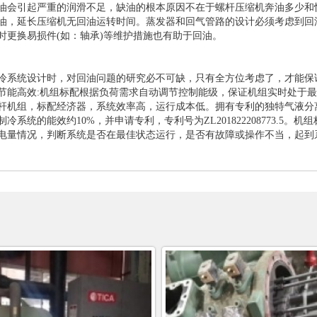
油会引起严重的润滑不足，缺油的根本原因不在于螺杆压缩机奔油多少和
油，延长压缩机无回油运转时间。蒸发器和回气管路的设计必须考虑到回
时更换易损件(如：轴承)等维护措施也有助于回油。
冷系统设计时，对回油问题的研究必不可缺，只有全方位考虑了，才能保
节能高效:机组标配根据负荷需求自动调节控制能级，保证机组实时处于
杆机组，标配经济器，系统效率高，运行成本低。拥有专利的独特气液分
制冷系统的能效约10%，并申请专利，专利号为ZL201822208773.
电量情况，判断系统是否在最佳状态运行，是否有故障或操作不当，起到