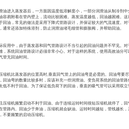
滑油进入蒸发器后，一方面因温度低溶解度小，一部分润滑油从制冷剂中
油容易附着在管内壁上，流动比较困难。蒸发温度越低，回油越困难。这
于回油，常见的做法是采用下降式管路设计，并保证较大的气流速度。对
，通常还添加特殊溶剂，防止润滑油堵毛细管和膨胀阀，并帮助回油。
际应用中，由于蒸发器和回气管路设计不当引起的回油问题并不罕见。对于R
难，系统回油管路设计必须非常小心。对于这样的系统，使用高效油分可
气管无回油时间。
压缩机比蒸发器的位置高时,垂直回气管上的回油弯是必需的。回油弯要
，回油弯的数量比较多时，应该补充一些润滑油。变负荷系统的回油管路
太低不利于回油。为了保证低负荷下的回油，垂直的吸气管可以采用双立
且压缩机频繁启动不利于回油。由于连续运转时间很短压缩机就停了，回
在管路内。回油少于奔油，压缩机就会缺油。运转时间越短，管线越长，
，不要频繁的启动压缩机。