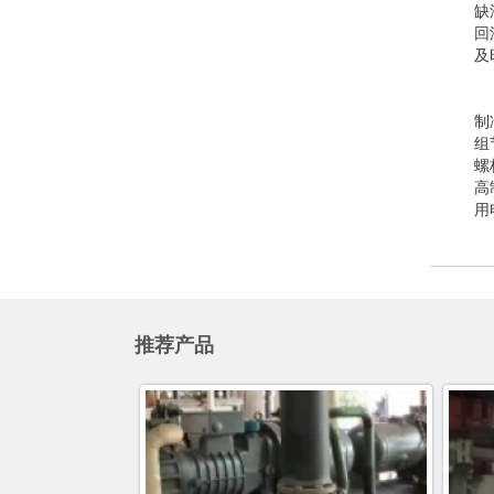
缺
回
及
制
组
螺
高
用
推荐产品