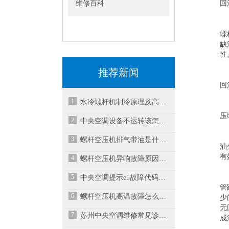
维修百科
回
螺
缺
性
推荐新闻
回
1
水冷螺杆机制冷原理及高低压故障处理方法
压
2
中央空调设备不运转该怎么处理?
3
螺杆空压机排气带油是什么原因？
油
有
4
螺杆空压机异响故障原因与解决方案之二
5
中央空调提示e5故障代码，空调不工作，不启动怎么解决？
管
6
螺杆空压机高温故障怎么解决？
少
无
7
苏州中央空调维修常见诊断故障的方法
成