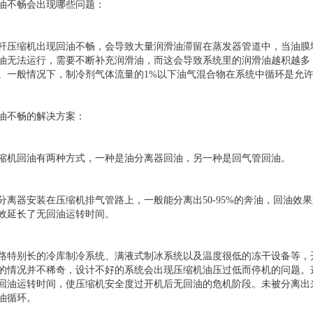
油不畅会出现哪些问题：
杆压缩机出现回油不畅，会导致大量润滑油滞留在蒸发器管道中，当油膜
油无法运行，需要不断补充润滑油，而这会导致系统里的润滑油越积越多
。一般情况下，制冷剂气体流量的1%以下油气混合物在系统中循环是允
油不畅的解决方案：
缩机回油有两种方式，一种是油分离器回油，另一种是回气管回油。
分离器安装在压缩机排气管路上，一般能分离出50-95%的奔油，回油
效延长了无回油运转时间。
路特别长的冷库制冷系统、满液式制冰系统以及温度很低的冻干设备等，
的情况并不稀奇，设计不好的系统会出现压缩机油压过低而停机的问题。
回油运转时间，使压缩机安全度过开机后无回油的危机阶段。未被分离出
油循环。