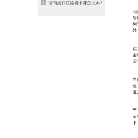
8
请问螺杆压缩机卡死怎么办?
润
滑
利
外
实
困
回
当
适
度
而
留
下