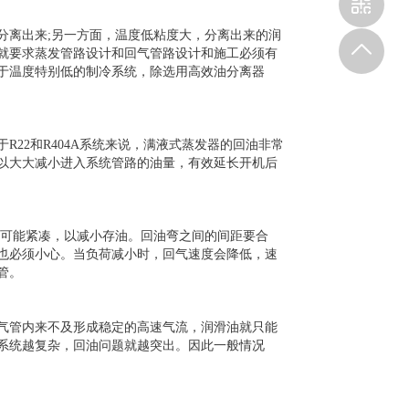
分离出来;另一方面，温度低粘度大，分离出来的润
就要求蒸发管路设计和回气管路设计和施工必须有
于温度特别低的制冷系统，除选用高效油分离器
22和R404A系统来说，满液式蒸发器的回油非常
以大大减小进入系统管路的油量，有效延长开机后
尽可能紧凑，以减小存油。回油弯之间的间距要合
也必须小心。当负荷减小时，回气速度会降低，速
管。
气管内来不及形成稳定的高速气流，润滑油就只能
系统越复杂，回油问题就越突出。因此一般情况