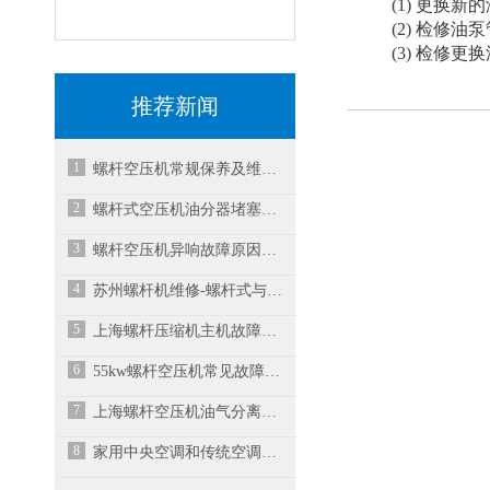
(1) 更换新
(2) 检修油泵
(3) 检修更
推荐新闻
1
螺杆空压机常规保养及维修时的操作注意事项
2
螺杆式空压机油分器堵塞怎么处理？
3
螺杆空压机异响故障原因与解决方案之一
4
苏州螺杆机维修-螺杆式与离心式冷水机组有什么
5
上海螺杆压缩机主机故障及维修分析
6
55kw螺杆空压机常见故障及排查方法
7
上海螺杆空压机油气分离器故障
8
家用中央空调和传统空调产品如何选择？