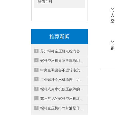
维修百科
2
的
人
空
推荐新闻
3
的
题
1
苏州螺杆空压机点检内容
2
螺杆空压机异响故障原因与解决方案之一
3
中央空调设备不运转该怎么处理?
4
工业螺杆冷水机原理、组成与常见故障
5
螺杆式冷水机低压故障的维修办法
6
苏州常见的螺杆空压机故障维修方法
7
螺杆空压机排气带油是什么原因？