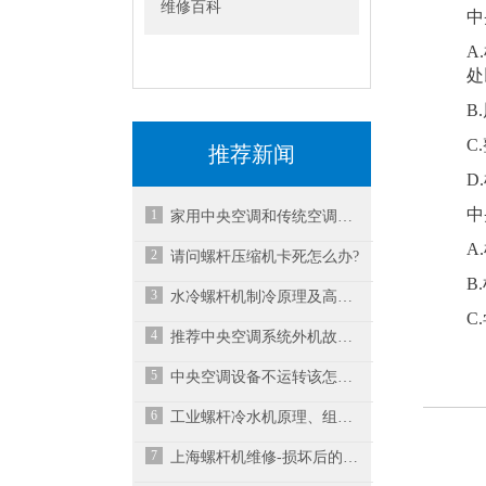
维修百科
中
A
处
B
C
推荐新闻
D
中
1
家用中央空调和传统空调产品如何选择？
A
2
请问螺杆压缩机卡死怎么办?
B
3
水冷螺杆机制冷原理及高低压故障处理方法
C
4
推荐中央空调系统外机故障维修方法
5
中央空调设备不运转该怎么处理?
6
工业螺杆冷水机原理、组成与常见故障
7
上海螺杆机维修-损坏后的螺杆空压机维修成本需