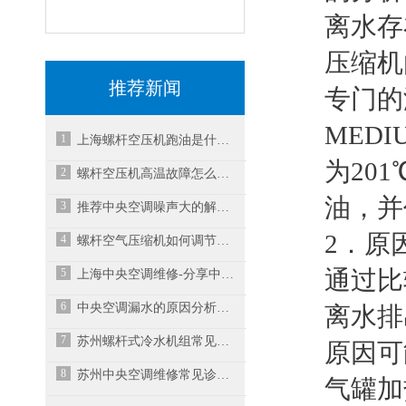
离水存
压缩机
推荐新闻
专门的润
MED
1
上海螺杆空压机跑油是什么原因？
为20
2
螺杆空压机高温故障怎么解决？
油，并
3
推荐中央空调噪声大的解决方式
2．原
4
螺杆空气压缩机如何调节气压？
5
通过比
上海中央空调维修-分享中央空调不制冷的常见原
6
中央空调漏水的原因分析及解决措施
离水排
7
苏州螺杆式冷水机组常见故障分析
原因可
8
苏州中央空调维修常见诊断故障的方法
气罐加